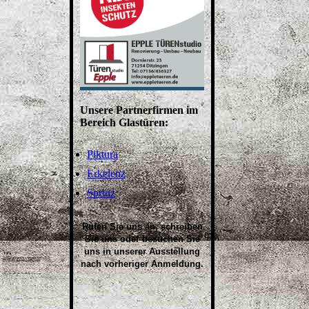
Unsere Partnerfirmen im
Bereich Glastüren:
Piktura
Erkelenz
Sprinz
Rufen Sie uns an, schreiben
Sie uns oder besuchen Sie
uns in unserer Ausstellung
nach
vorheriger Anmeldung
.