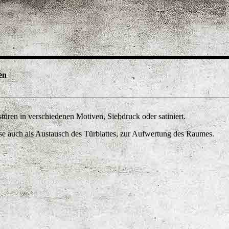
en
türen in verschiedenen Motiven, Siebdruck oder satiniert.
e auch als Austausch des Türblattes, zur Aufwertung des Raumes.