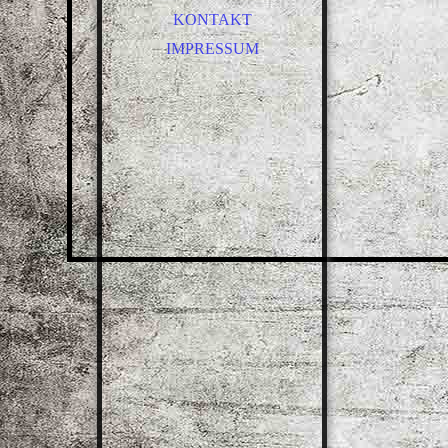
SICHERHEITSTECHNIK
KONTAKT
INSEKTENSCHUTZ
IMPRESSUM
SONNENSCHUTZ
INNENTÜREN
GANZGLASTÜREN
WOHNUNGSEINGANGSTÜ
REN
SCHIEBETÜREN
RENOVIERUNGSELEMENT
E
RAUMSPARTÜREN
BESCHLÄGE
SONDERANFERTIGUNGEN
DICHTUNGEN