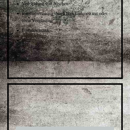
Verkleidung von Nischen
Raumabtrennung durch Blockrahmen mit oder
ohne Verglasung
Einbauschrank
uvm.