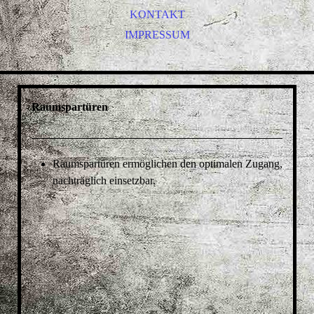
SICHERHEITSTECHNIK
KONTAKT
INSEKTENSCHUTZ
IMPRESSUM
SONNENSCHUTZ
INNENTÜREN
GANZGLASTÜREN
Raumspartüren
WOHNUNGSEINGANGSTÜREN
SCHIEBETÜREN
RENOVIERUNGSELEMENTE
Raumspartüren ermöglichen den optimalen Zugang,
RAUMSPARTÜREN
nachträglich einsetzbar.
BESCHLÄGE
SONDERANFERTIGUNGEN
DICHTUNGEN